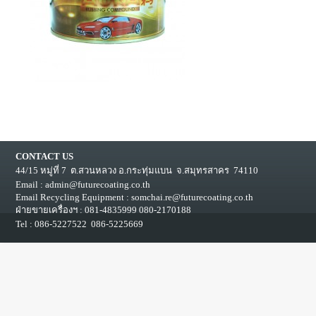
CONTACT US
44/15 หมู่ที่ 7 ต.สวนหลวง อ.กระทุ่มแบน จ.สมุทรสาคร 74110
Email :
admin@futurecoating.co.th
Email Recycling Equipment : somchai.re@futurecoating.co.th
ฝ่ายขายเครื่องฯ : 081-4835999 080-2170188
Tel :
086-5227522
086-5225669
หน้าแรก
|
เกี่ยวกับเรา
|
สินค้า
|
ตัวแทนจำหน่าย
|
ร่วมงานกับเรา
|
ติดต่