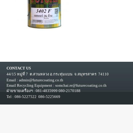
CONTACT US
44/15 หมู่ที่ 7 ต.สวนหลวง อ.กระทุ่มแบน จ.สมุทรสาคร 74110
Email :
admin@futurecoating.co.th
Email Recycling Equipment : somchai.re@futurecoating.co.th
ฝ่ายขายเครื่องฯ : 081-4835999 080-2170188
Tel :
086-5227522
086-5225669
หน้าแรก
|
เกี่ยวกับเรา
|
สินค้า
|
ตัวแทนจำหน่าย
|
ร่วมงานกับเรา
|
ติดต่